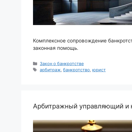
Комплексное сопровождение банкротст
законная помощь.
Рубрики
Закон о банкротстве
Метки
арбитраж
,
банкротство
,
юрист
Арбитражный управляющий и 