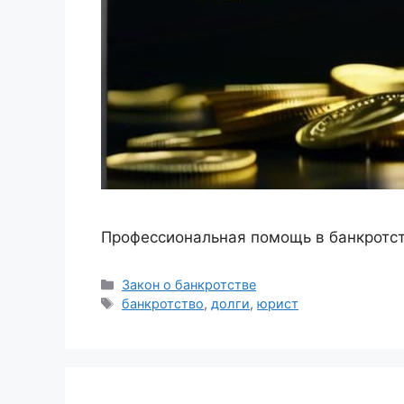
Профессиональная помощь в банкротст
Рубрики
Закон о банкротстве
Метки
банкротство
,
долги
,
юрист