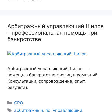
Арбитражный управляющий Шилов
– профессиональная помощь при
банкротстве
Арбитражный управляющий Шилов —
помощь в банкротстве физлиц и компаний.
Консультации, сопровождение, опыт,
результат.
Рубрики
СРО
Метки
арбитражный
,
по
,
управляюший
,