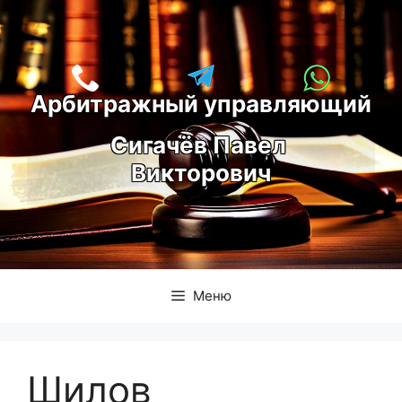
Перейти
к
содержимому
Арбитражный управляющий
С
игачёв Павел 
Викторович
Меню
Шилов