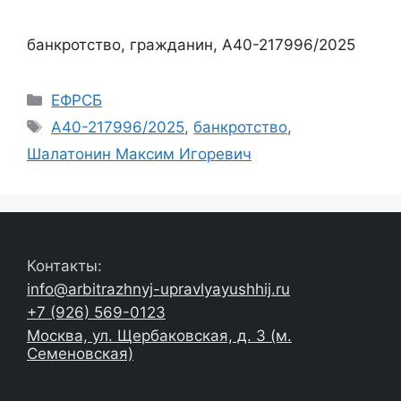
банкротство, гражданин, А40-217996/2025
Рубрики
ЕФРСБ
Метки
А40-217996/2025
,
банкротство
,
Шалатонин Максим Игоревич
Контакты:
info@arbitrazhnyj-upravlyayushhij.ru
+7 (926) 569-0123
Москва, ул. Щербаковская, д. 3 (м.
Семеновская)