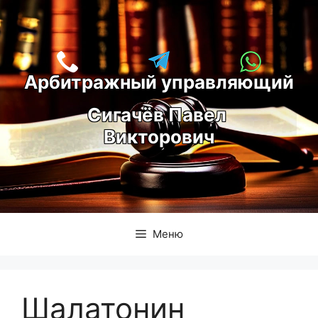
Перейти
к
содержимому
Арбитражный управляющий
С
игачёв Павел 
Викторович
Меню
Шалатонин