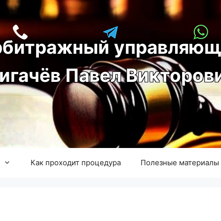
рбитражный управляющ
игачёв Павел Викторов
Как проходит процедура
Полезные материалы