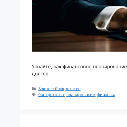
Узнайте, как финансовое планирование
долгов.
Рубрики
Закон о банкротстве
Метки
банкротство
,
планирование
,
финансы