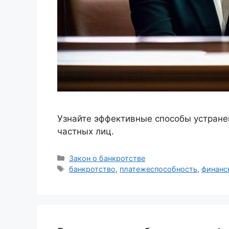
Узнайте эффективные способы устране
частных лиц.
Рубрики
Закон о банкротстве
Метки
банкротство
,
платежеспособность
,
финанс