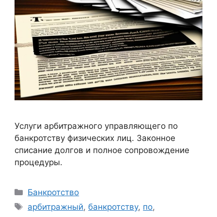
Услуги арбитражного управляющего по
банкротству физических лиц. Законное
списание долгов и полное сопровождение
процедуры.
Рубрики
Банкротство
Метки
арбитражный
,
банкротству
,
по
,