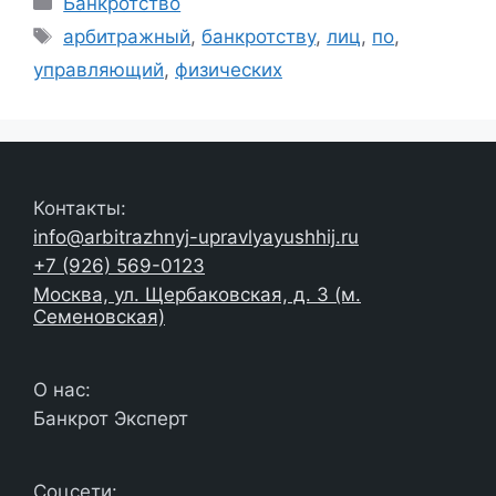
Банкротство
Метки
арбитражный
,
банкротству
,
лиц
,
по
,
управляющий
,
физических
Контакты:
info@arbitrazhnyj-upravlyayushhij.ru
+7 (926) 569-0123
Москва, ул. Щербаковская, д. 3 (м.
Семеновская)
О нас:
Банкрот Эксперт
Соцсети: