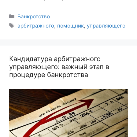
Рубрики
Банкротство
Метки
арбитражного
,
помощник
,
управляющего
Кандидатура арбитражного
управляющего: важный этап в
процедуре банкротства