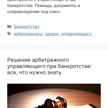
банкротстве. Помощь, документы и
сопровождение под ключ.
Рубрики
Банкротство
Метки
арбитражного
,
запрос
,
управляющего
Решение арбитражного
управляющего при банкротстве:
все, что нужно знать