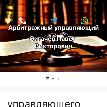
Перейти
к
содержимому
Арбитражный управляющий
С
игачёв Павел 
Викторович
Меню
управляющего