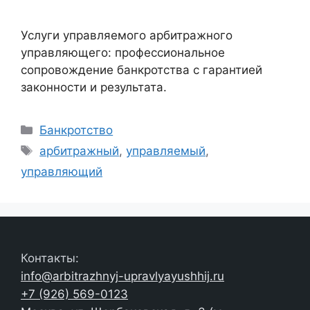
Услуги управляемого арбитражного
управляющего: профессиональное
сопровождение банкротства с гарантией
законности и результата.
Рубрики
Банкротство
Метки
арбитражный
,
управляемый
,
управляющий
Контакты:
info@arbitrazhnyj-upravlyayushhij.ru
+7 (926) 569-0123