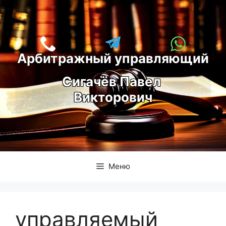
Перейти
к
содержимому
Арбитражный управляющий
С
игачёв Павел 
Викторович
Меню
управляемый