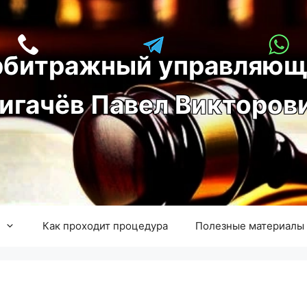
рбитражный управляющ
игачёв Павел Викторов
Как проходит процедура
Полезные материалы