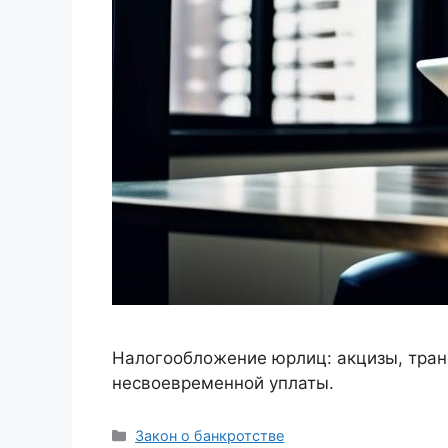
Налогообложение юрлиц: акцизы, транс
несвоевременной уплаты.
Рубрики
Закон о банкротстве