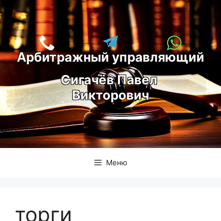
Перейти
к
содержимому
Арбитражный управляющий
С
игачёв Павел 
Викторович
Меню
торги