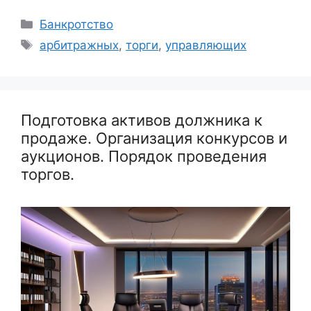
Рубрики
Банкротство
Метки
арбитражных
,
торги
,
управляющих
Подготовка активов должника к
продаже. Организация конкурсов и
аукционов. Порядок проведения
торгов.