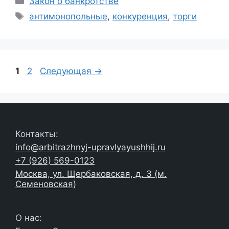
Закон о банкротстве
Метки
антимонопольные
,
конкуренция
,
торги
Страница
Страница
1
2
Следующая
→
Контакты:
info@arbitrazhnyj-upravlyayushhij.ru
+7 (926) 569-0123
Москва, ул. Щербаковская, д. 3 (м.
Семеновская)
О нас: