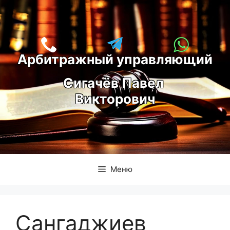
Перейти
к
содержимому
Арбитражный управляющий
С
игачёв Павел 
Викторович
Меню
Сангаджиев