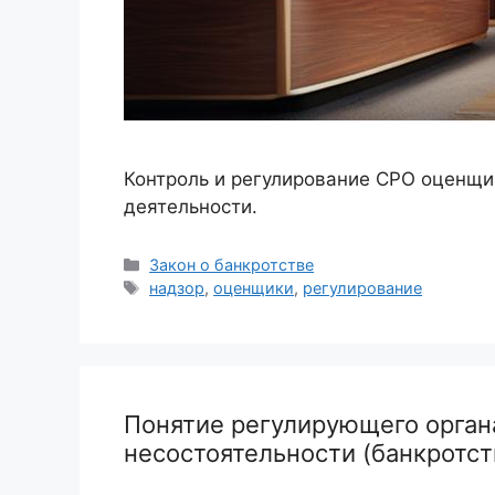
Контроль и регулирование СРО оценщик
деятельности.
Рубрики
Закон о банкротстве
Метки
надзор
,
оценщики
,
регулирование
Понятие регулирующего органа
несостоятельности (банкротст