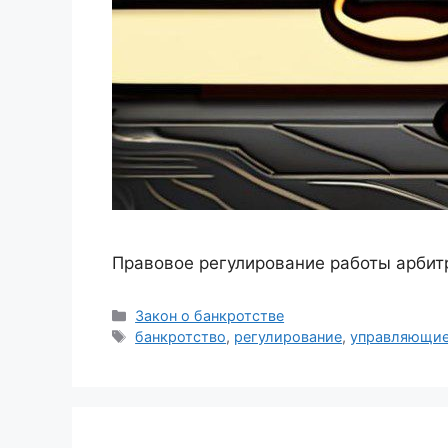
Правовое регулирование работы арбит
Рубрики
Закон о банкротстве
Метки
банкротство
,
регулирование
,
управляющи