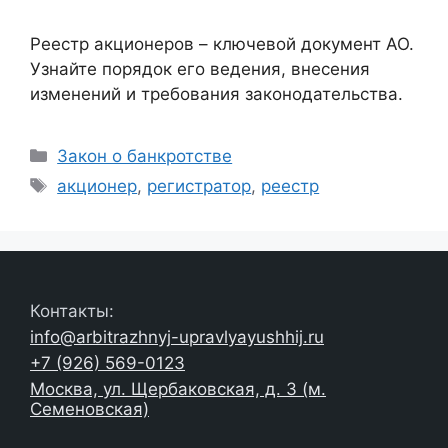
Реестр акционеров – ключевой документ АО.
Узнайте порядок его ведения, внесения
изменений и требования законодательства.
Рубрики
Закон о банкротстве
Метки
акционер
,
регистратор
,
реестр
Контакты:
info@arbitrazhnyj-upravlyayushhij.ru
+7 (926) 569-0123
Москва, ул. Щербаковская, д. 3 (м.
Семеновская)