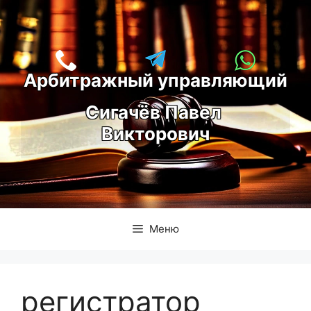
Перейти
к
содержимому
Арбитражный управляющий
С
игачёв Павел 
Викторович
Меню
регистратор