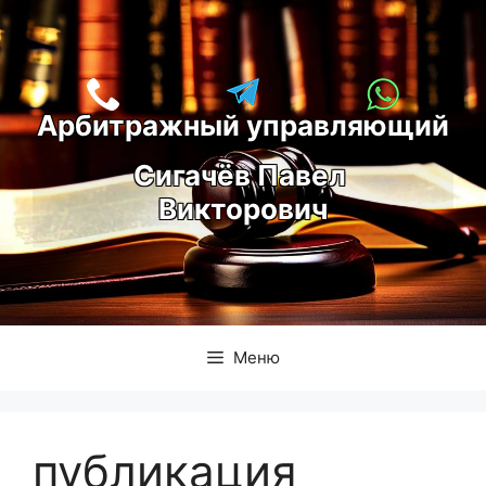
Перейти
к
содержимому
Арбитражный управляющий
С
игачёв Павел 
Викторович
Меню
публикация