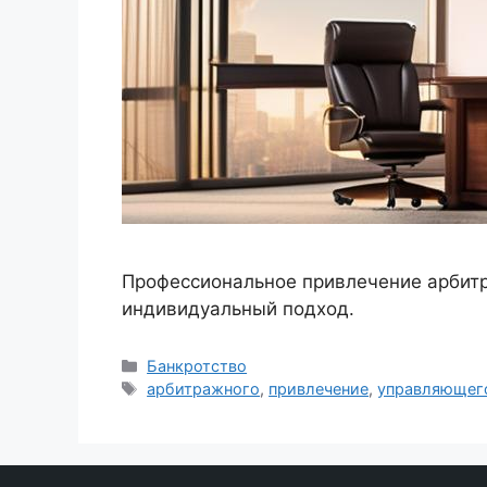
Профессиональное привлечение арбит
индивидуальный подход.
Рубрики
Банкротство
Метки
арбитражного
,
привлечение
,
управляющег