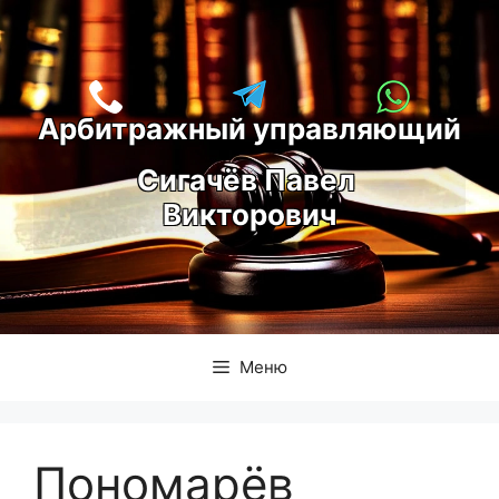
Перейти
к
содержимому
Арбитражный управляющий
С
игачёв Павел 
Викторович
Меню
Пономарёв