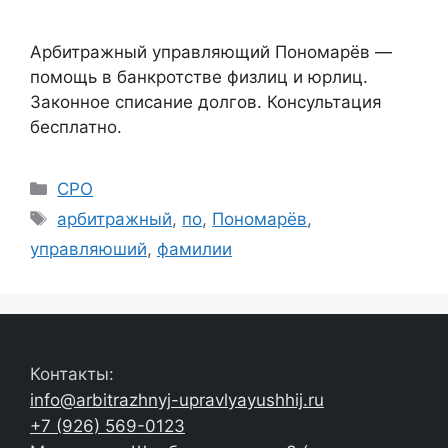
Арбитражный управляющий Пономарёв —
помощь в банкротстве физлиц и юрлиц.
Законное списание долгов. Консультация
бесплатно.
Рубрики
СРО
Метки
арбитражный
,
по
,
Пономарёв
,
управляюший
,
фамилии
Контакты:
info@arbitrazhnyj-upravlyayushhij.ru
+7 (926) 569-0123