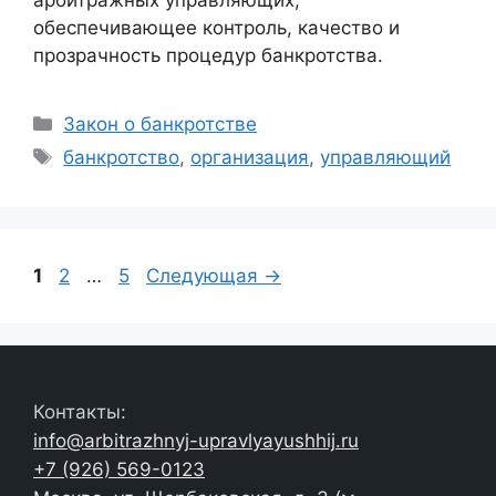
арбитражных управляющих,
обеспечивающее контроль, качество и
прозрачность процедур банкротства.
Рубрики
Закон о банкротстве
Метки
банкротство
,
организация
,
управляющий
Страница
Страница
Страница
1
2
…
5
Следующая
→
Контакты:
info@arbitrazhnyj-upravlyayushhij.ru
+7 (926) 569-0123