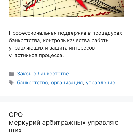
Профессиональная поддержка в процедурах
банкротства, контроль качества работы
управляющих и защита интересов
участников процесса.
Рубрики
Закон о банкротстве
Метки
банкротство
,
организация
,
управление
СРО
меркурий арбитражных управляю
щих.