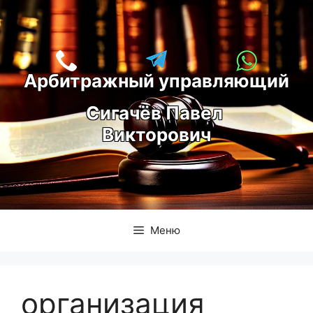
Перейти
к
содержимому
Арбитражный управляющий
С
игачёв Павел 
Викторович
Меню
организация