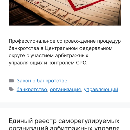
Профессиональное сопровождение процедур
банкротства в Центральном федеральном
округе с участием арбитражных
управляющих и контролем СРО.
Рубрики
Закон о банкротстве
Метки
банкротство
,
организация
,
управляющий
Единый реестр саморегулируемых
организаций арбитражных управля