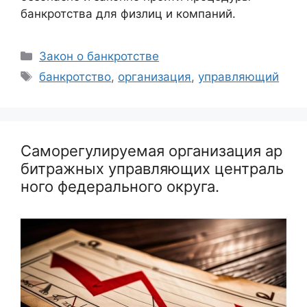
банкротства для физлиц и компаний.
Рубрики
Закон о банкротстве
Метки
банкротство
,
организация
,
управляющий
Саморегулируемая организация ар
битражных управляющих централь
ного федерального округа.