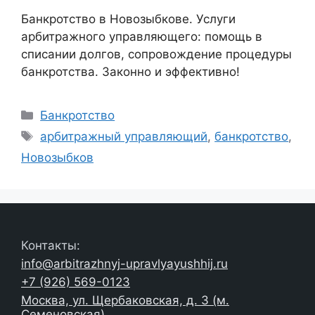
Банкротство в Новозыбкове. Услуги
арбитражного управляющего: помощь в
списании долгов, сопровождение процедуры
банкротства. Законно и эффективно!
Рубрики
Банкротство
Метки
арбитражный управляющий
,
банкротство
,
Новозыбков
Контакты:
info@arbitrazhnyj-upravlyayushhij.ru
+7 (926) 569-0123
Москва, ул. Щербаковская, д. 3 (м.
Семеновская)