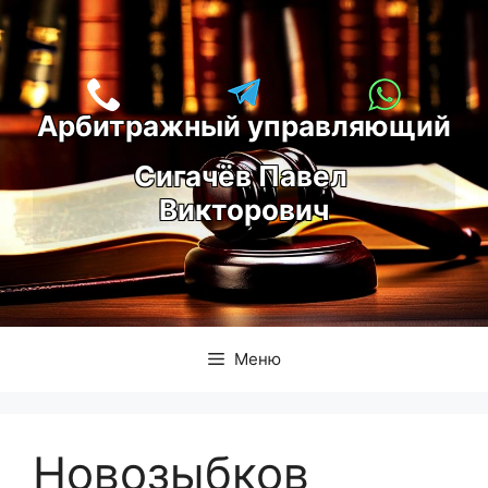
Перейти
к
содержимому
Арбитражный управляющий
С
игачёв Павел 
Викторович
Меню
Новозыбков