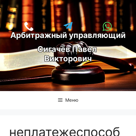
Перейти
к
содержимому
Арбитражный управляющий
С
игачёв Павел 
Викторович
Меню
неплатежеспособ