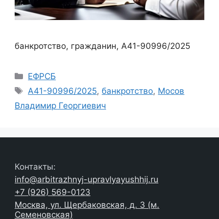
банкротство, гражданин, А41-90996/2025
Рубрики
ЕФРСБ
Метки
А41-90996/2025
,
банкротство
,
Мосов
Владимир Георгиевич
Контакты:
info@arbitrazhnyj-upravlyayushhij.ru
+7 (926) 569-0123
Москва, ул. Щербаковская, д. 3 (м.
Семеновская)