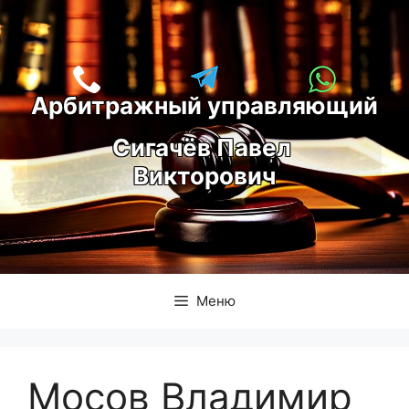
Перейти
к
содержимому
Арбитражный управляющий
С
игачёв Павел 
Викторович
Меню
Мосов Владимир