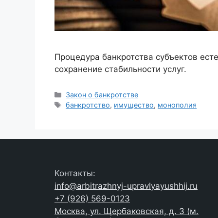
Процедура банкротства субъектов ест
сохранение стабильности услуг.
Рубрики
Закон о банкротстве
Метки
банкротство
,
имущество
,
монополия
Контакты:
info@arbitrazhnyj-upravlyayushhij.ru
+7 (926) 569-0123
Москва, ул. Щербаковская, д. 3 (м.