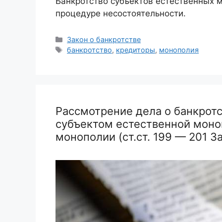
Банкротство субъектов естественных м
процедуре несостоятельности.
Рубрики
Закон о банкротстве
Метки
банкротство
,
кредиторы
,
монополия
Рассмотрение дела о банкрот
субъектом естественной моно
монополии (ст.ст. 199 — 201 За