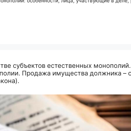
онополий: особенности, лица, участвующие в деле, 
стве субъектов естественных монополий
полии. Продажа имущества должника – с
кона).