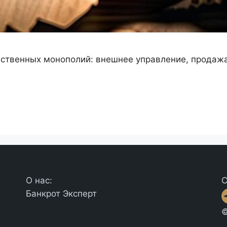
ественных монополий: внешнее управление, продажа
О нас:
С
Банкрот Эксперт
©