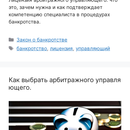
Лицензия арбитражного управляющего: что
это, зачем нужна и как подтверждает
компетенцию специалиста в процедурах
банкротства.
Рубрики
Закон о банкротстве
Метки
банкротство
,
лицензия
,
управляющий
Как выбрать арбитражного управля
ющего.