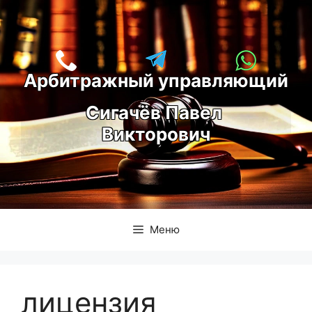
Перейти
к
содержимому
Арбитражный управляющий
С
игачёв Павел 
Викторович
Меню
лицензия