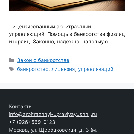
Лицензированный арбитражный
управляющий. Помощь в банкротстве физлиц
и юрлиц. Законно, надежно, напрямую.
Рубрики
Закон о банкротстве
Метки
банкротство
,
лицензия
,
управляющий
Контакты:
info@arbitrazhnyj-upravlyayushhij.ru
+7 (926) 569-0123
Москва, ул. Щербаковская, д. 3 (м.