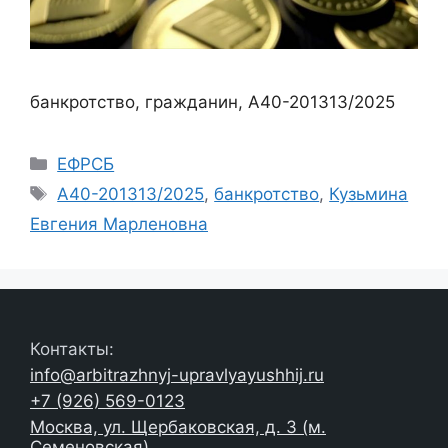
банкротство, гражданин, А40-201313/2025
Рубрики
ЕФРСБ
Метки
А40-201313/2025
,
банкротство
,
Кузьмина
Евгения Марленовна
Контакты:
info@arbitrazhnyj-upravlyayushhij.ru
+7 (926) 569-0123
Москва, ул. Щербаковская, д. 3 (м.
Семеновская)