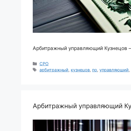
Арбитражный управляющий Кузнецов — 
Рубрики
СРО
Метки
арбитражный
,
кузнецов
,
по
,
управляюший
Арбитражный управляющий Куз