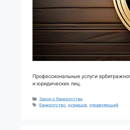
Профессиональные услуги арбитражног
и юридических лиц.
Рубрики
Закон о банкротстве
Метки
банкротство
,
кузнецов
,
управляющий