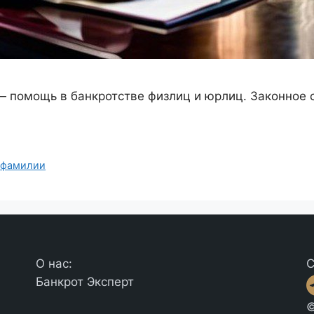
помощь в банкротстве физлиц и юрлиц. Законное с
,
фамилии
О нас:
С
Банкрот Эксперт
©