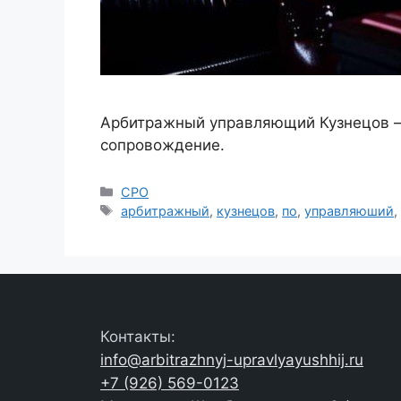
Арбитражный управляющий Кузнецов — 
сопровождение.
Рубрики
СРО
Метки
арбитражный
,
кузнецов
,
по
,
управляюший
Контакты:
info@arbitrazhnyj-upravlyayushhij.ru
+7 (926) 569-0123