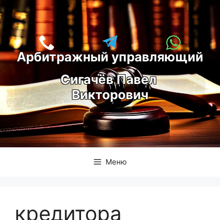
Перейти
к
содержимому
Арбитражный управляющий
С
игачёв Павел 
Викторович
Меню
кредитора