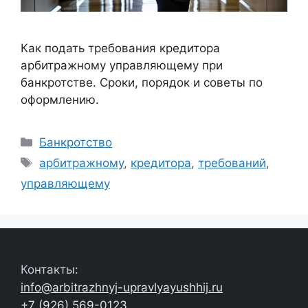
Как подать требования кредитора
арбитражному управляющему при
банкротстве. Сроки, порядок и советы по
оформлению.
Рубрики
Банкротство
Метки
арбитражному
,
кредитора
,
требований
,
управляющему
Контакты:
info@arbitrazhnyj-upravlyayushhij.ru
+7 (926) 569-0123