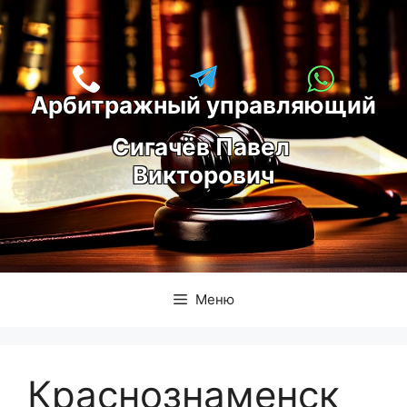
Перейти
к
содержимому
Арбитражный управляющий
С
игачёв Павел 
Викторович
Меню
Краснознаменск