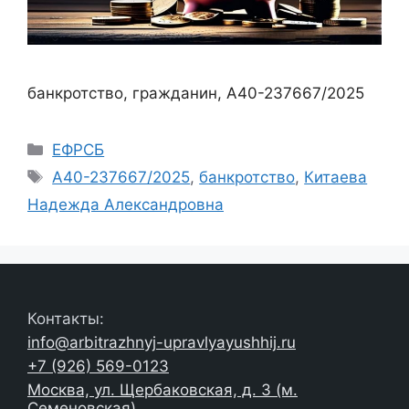
банкротство, гражданин, А40-237667/2025
Рубрики
ЕФРСБ
Метки
А40-237667/2025
,
банкротство
,
Китаева
Надежда Александровна
Контакты:
info@arbitrazhnyj-upravlyayushhij.ru
+7 (926) 569-0123
Москва, ул. Щербаковская, д. 3 (м.
Семеновская)