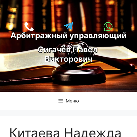
Перейти
к
содержимому
Арбитражный управляющий
С
игачёв Павел 
Викторович
Меню
Китаева Надежда