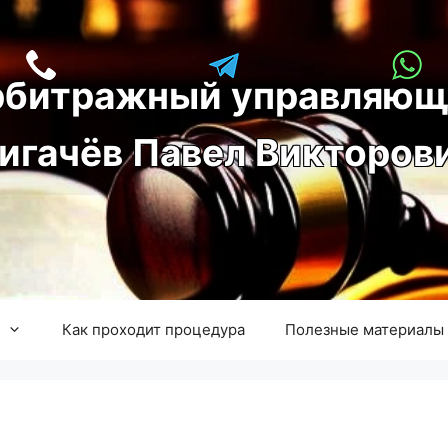
рбитражный управляющ
игачёв Павел Викторов
Как проходит процедура
Полезные материалы