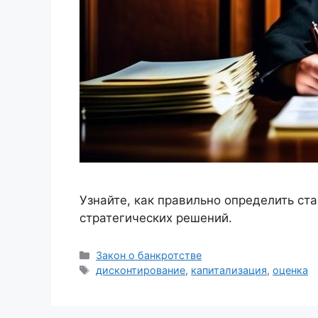
Узнайте, как правильно определить ст
стратегических решений.
Рубрики
Закон о банкротстве
Метки
дисконтирование
,
капитализация
,
оценка