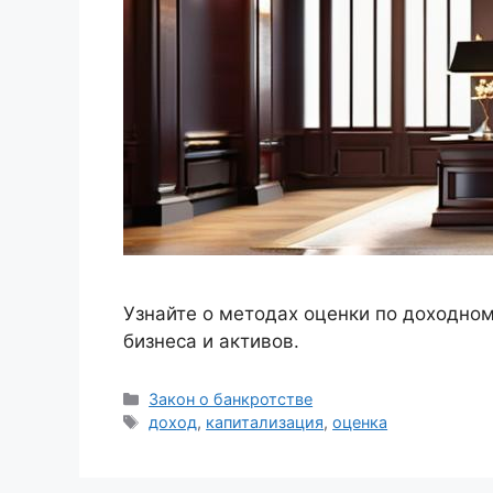
Узнайте о методах оценки по доходно
бизнеса и активов.
Рубрики
Закон о банкротстве
Метки
доход
,
капитализация
,
оценка