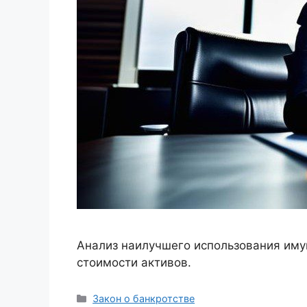
Анализ наилучшего использования иму
стоимости активов.
Рубрики
Закон о банкротстве