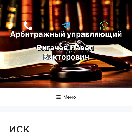
Перейти
к
содержимому
Арбитражный управляющий
С
игачёв Павел 
Викторович
Меню
иск