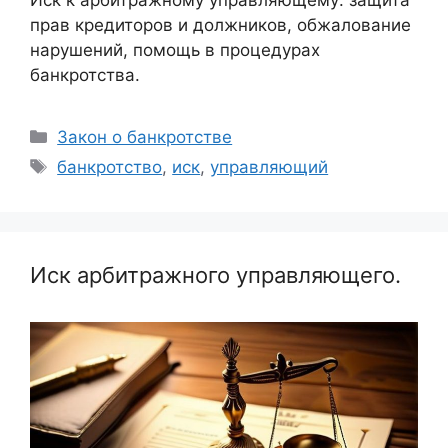
Иск к арбитражному управляющему: защита
прав кредиторов и должников, обжалование
нарушений, помощь в процедурах
банкротства.
Рубрики
Закон о банкротстве
Метки
банкротство
,
иск
,
управляющий
Иск арбитражного управляющего.