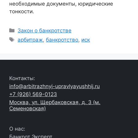
необходимые документы, юридические
тонкости.
Рубрики
Закон о банкротстве
Метки
арбитраж
,
банкротство
,
иск
Контакты:
info@arbitrazhnyj-upravlyayushhij.ru
+7 (926) 569-0123
Москва, ул. Щербаковская, д. 3 (м.
Семеновская)
О нас:
Банкрот Эксперт