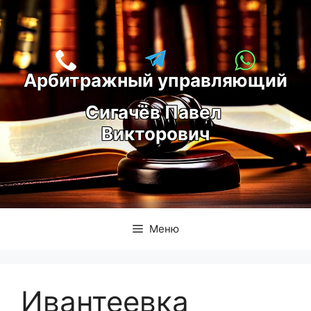
Перейти
к
содержимому
Арбитражный управляющий
С
игачёв Павел 
Викторович
Меню
Ивантеевка