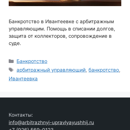
Банкротство в Ивантеевке с арбитражным
управляющим. Помощь в списании долгов,
защита от коллекторов, сопровождение в
суде.
Рубрики
Банкротство
Метки
арбитражный управляющий
,
банкротство
,
Ивантеевка
Контакты:
info@arbitrazhnyj-upravlyayushhij.ru