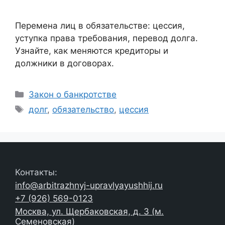
Перемена лиц в обязательстве: цессия,
уступка права требования, перевод долга.
Узнайте, как меняются кредиторы и
должники в договорах.
Рубрики
Закон о банкротстве
Метки
долг
,
обязательство
,
цессия
Контакты:
info@arbitrazhnyj-upravlyayushhij.ru
+7 (926) 569-0123
Москва, ул. Щербаковская, д. 3 (м.
Семеновская)