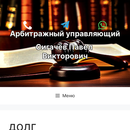
Перейти
к
содержимому
Арбитражный управляющий
С
игачёв Павел 
Викторович
Меню
долг