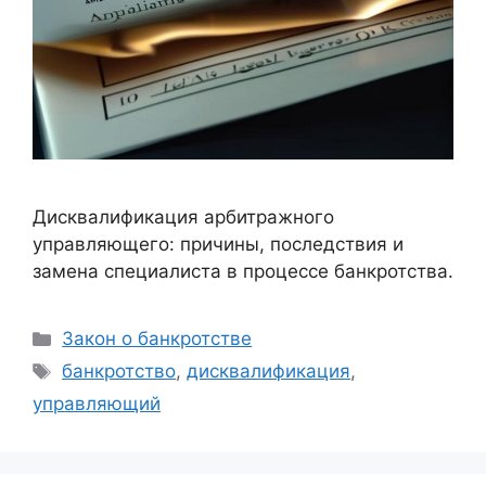
Дисквалификация арбитражного
управляющего: причины, последствия и
замена специалиста в процессе банкротства.
Рубрики
Закон о банкротстве
Метки
банкротство
,
дисквалификация
,
управляющий