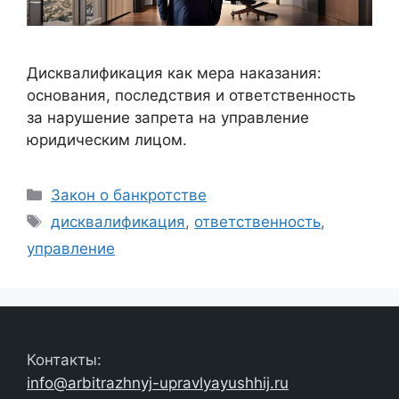
Дисквалификация как мера наказания:
основания, последствия и ответственность
за нарушение запрета на управление
юридическим лицом.
Рубрики
Закон о банкротстве
Метки
дисквалификация
,
ответственность
,
управление
Контакты:
info@arbitrazhnyj-upravlyayushhij.ru