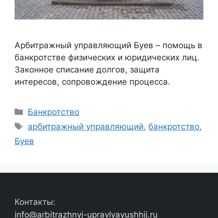
Арбитражный управляющий Буев – помощь в
банкротстве физических и юридических лиц.
Законное списание долгов, защита
интересов, сопровождение процесса.
Рубрики
Банкротство
Метки
арбитражный управляющий
,
банкротство
,
Буев
Контакты:
info@arbitrazhnyj-upravlyayushhij.ru