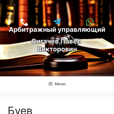
Перейти
к
содержимому
Арбитражный управляющий
С
игачёв Павел 
Викторович
Меню
Буев