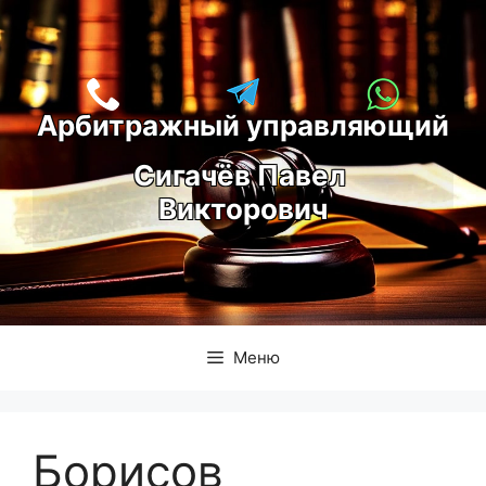
Перейти
к
содержимому
Арбитражный управляющий
С
игачёв Павел 
Викторович
Меню
Борисов