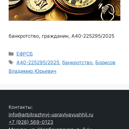
банкротство, гражданин, А40-225295/2025
Рубрики
ЕФРСБ
Метки
А40-225295/2025
,
банкротство
,
Борисов
Владимир Юрьевич
Контакты:
info@arbitrazhnyj-upravlyayushhij.ru
+7 (926) 569-0123