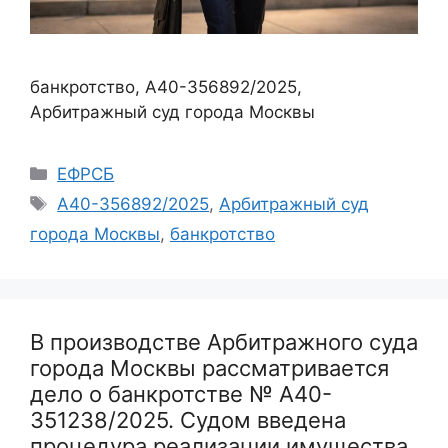
банкротство, А40-356892/2025,
Арбитражный суд города Москвы
Рубрики
ЕФРСБ
Метки
А40-356892/2025
,
Арбитражный суд
города Москвы
,
банкротство
В производстве Арбитражного суда
города Москвы рассматривается
дело о банкротстве № А40-
351238/2025. Судом введена
процедура реализации имущества