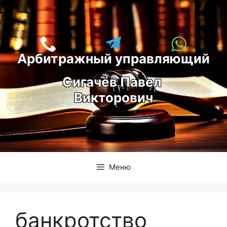
Перейти
к
содержимому
Арбитражный управляющий
С
игачёв Павел 
Викторович
Меню
банкротство