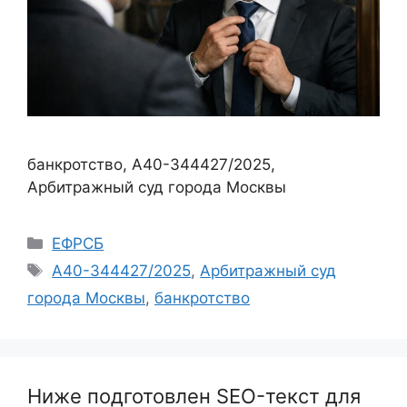
банкротство, А40-344427/2025,
Арбитражный суд города Москвы
Рубрики
ЕФРСБ
Метки
А40-344427/2025
,
Арбитражный суд
города Москвы
,
банкротство
Ниже подготовлен SEO-текст для