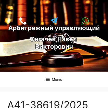
Перейти
к
содержимому
Арбитражный управляющий
С
игачёв Павел 
Викторович
Меню
А41-38619/2025