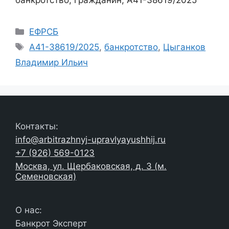
банкротство, гражданин, А41-38619/2025
Рубрики
ЕФРСБ
Метки
А41-38619/2025
,
банкротство
,
Цыганков
Владимир Ильич
Контакты:
info@arbitrazhnyj-upravlyayushhij.ru
+7 (926) 569-0123
Москва, ул. Щербаковская, д. 3 (м.
Семеновская)
О нас:
Банкрот Эксперт