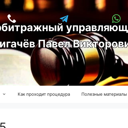
рбитражный управляющ
игачёв Павел Викторов
Как проходит процедура
Полезные материалы
5