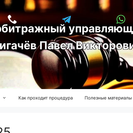
рбитражный управляющ
игачёв Павел Викторов
Как проходит процедура
Полезные материалы
25