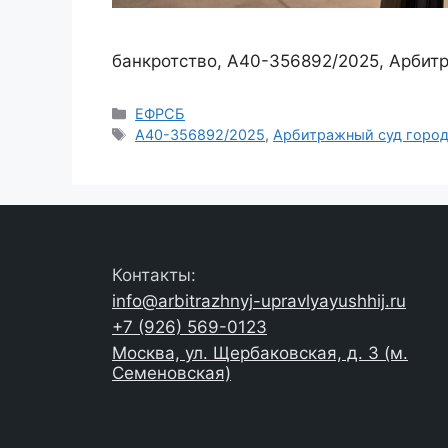
банкротство, А40-356892/2025, Арбит
Рубрики
ЕФРСБ
Метки
А40-356892/2025
,
Арбитражный суд горо
Контакты:
info@arbitrazhnyj-upravlyayushhij.ru
+7 (926) 569-0123
Москва, ул. Щербаковская, д. 3 (м.
Семеновская)