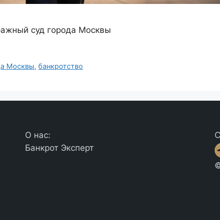
ражный суд города Москвы
да Москвы
,
банкротство
О нас:
С
Банкрот Эксперт
©