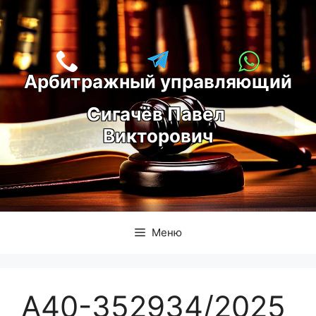
Перейти
к
содержимому
Арбитражный управляющий
С
игачёв Павел 
Викторович
Меню
А40-352934/2025