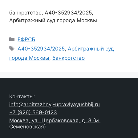
банкротство, А40-352934/2025,
Арбитражный суд города Москвы
Рубрики
ЕФРСБ
Метки
А40-352934/2025
,
Арбитражный суд
города Москвы
,
банкротство
Контакты:
info@arbitrazhnyj-upravlyayushhij.ru
+7 (926) 569-0123
Москва, ул. Щербаковская, д. 3 (м.
Семеновская)