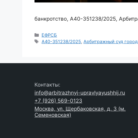
банкротство, А40-351238/2025, Арбит
Рубрики
ЕФРСБ
Метки
А40-351238/2025
,
Арбитражный суд горо
Контакты:
info@arbitrazhnyj-upravlyayushhij.ru
+7 (926) 569-0123
Москва, ул. Щербаковская, д. 3 (м.
Семеновская)