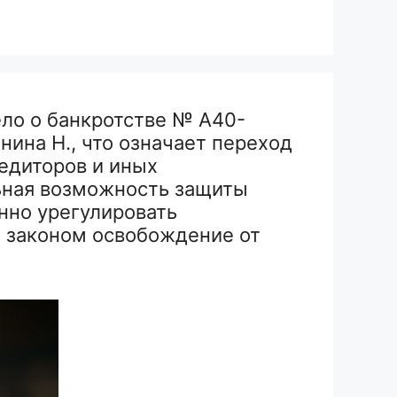
ло о банкротстве № А40-
ина Н., что означает переход
редиторов и иных
льная возможность защиты
нно урегулировать
 законом освобождение от