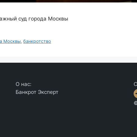
ражный суд города Москвы
да Москвы
,
банкротство
О нас:
С
Банкрот Эксперт
©