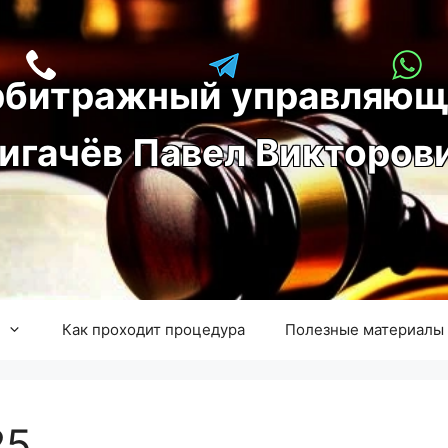
рбитражный управляющ
игачёв Павел Викторов
Как проходит процедура
Полезные материалы
25