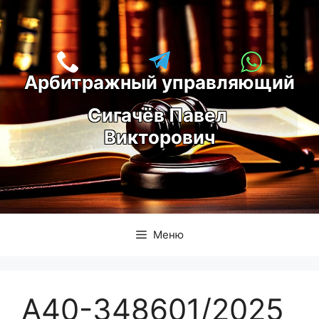
Перейти
к
содержимому
Арбитражный управляющий
С
игачёв Павел 
Викторович
Меню
А40-348601/2025