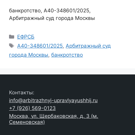
банкротство, А40-348601/2025,
Арбитражный суд города Москвы
Рубрики
ЕФРСБ
Метки
А40-348601/2025
,
Арбитражный суд
города Москвы
,
банкротство
Контакты:
info@arbitrazhnyj-upravlyayushhij.ru
+7 (926) 569-0123
Москва, ул. Щербаковская, д. 3 (м.
Семеновская)