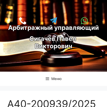
Перейти
к
содержимому
Арбитражный управляющий
С
игачёв Павел 
Викторович
Меню
А40-200939/2025