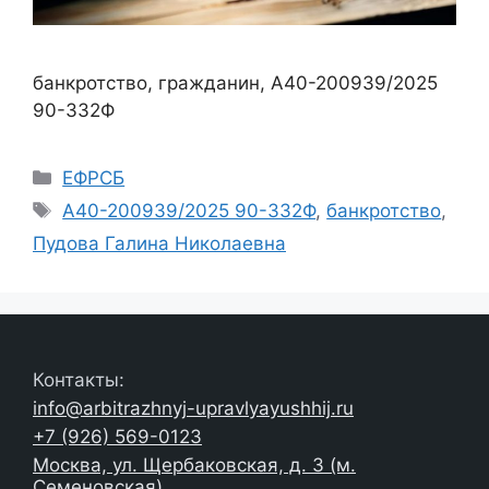
банкротство, гражданин, А40-200939/2025
90-332Ф
Рубрики
ЕФРСБ
Метки
А40-200939/2025 90-332Ф
,
банкротство
,
Пудова Галина Николаевна
Контакты:
info@arbitrazhnyj-upravlyayushhij.ru
+7 (926) 569-0123
Москва, ул. Щербаковская, д. 3 (м.
Семеновская)