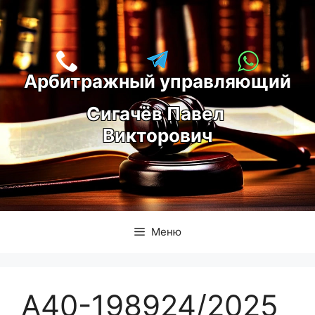
Перейти
к
содержимому
Арбитражный управляющий
С
игачёв Павел 
Викторович
Меню
А40-198924/2025