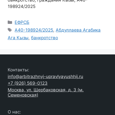
банкротство, гражданин Кызы, А40-
198924/2025
Рубрики
ЕФРСБ
Метки
А40-198924/2025
,
Абдуллаева Агабика
Ага Кызы
,
банкротство
Контакты:
info@arbitrazhnyj-upravlyayushhij.ru
+7 (926) 569-0123
Москва, ул. Щербаковская, д. 3 (м.
Семеновская)
О нас: