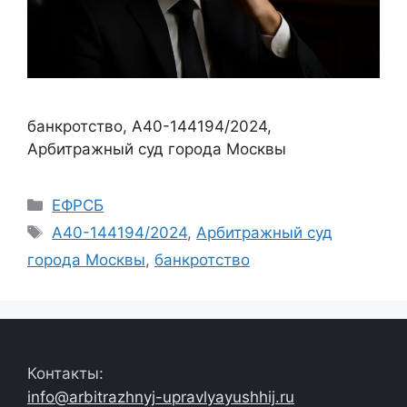
банкротство, А40-144194/2024,
Арбитражный суд города Москвы
Рубрики
ЕФРСБ
Метки
А40-144194/2024
,
Арбитражный суд
города Москвы
,
банкротство
Контакты:
info@arbitrazhnyj-upravlyayushhij.ru