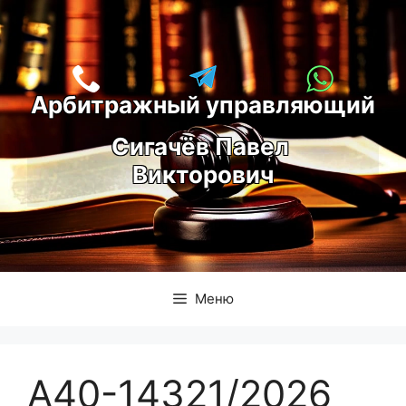
Перейти
к
содержимому
Арбитражный управляющий
С
игачёв Павел 
Викторович
Меню
А40-14321/2026