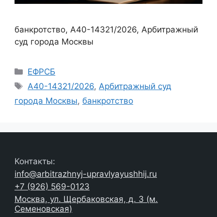
банкротство, А40-14321/2026, Арбитражный
суд города Москвы
Рубрики
ЕФРСБ
Метки
А40-14321/2026
,
Арбитражный суд
города Москвы
,
банкротство
Контакты:
info@arbitrazhnyj-upravlyayushhij.ru
+7 (926) 569-0123
Москва, ул. Щербаковская, д. 3 (м.
Семеновская)