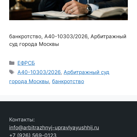
банкротство, А40-10303/2026, Арбитражный
суд города Москвы
Рубрики
ЕФРСБ
Метки
А40-10303/2026
,
Арбитражный суд
города Москвы
,
банкротство
Контакты:
info@arbitrazhnyj-upravlyayushhij.ru
+7 (926) 569-0123