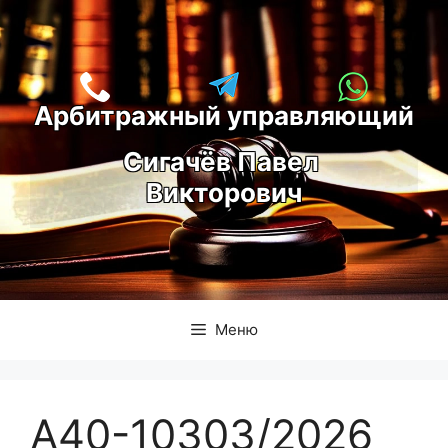
Перейти
к
содержимому
Арбитражный управляющий
С
игачёв Павел 
Викторович
Меню
А40-10303/2026