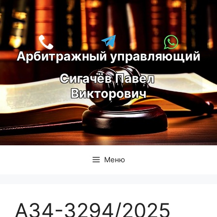
Перейти
к
содержимому
Арбитражный управляющий
С
игачёв Павел 
Викторович
Меню
А34-3294/2025