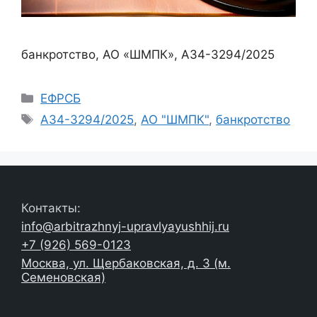
банкротство, АО «ШМПК», А34-3294/2025
Рубрики
ЕФРСБ
Метки
А34-3294/2025
,
АО "ШМПК"
,
банкротство
Контакты:
info@arbitrazhnyj-upravlyayushhij.ru
+7 (926) 569-0123
Москва, ул. Щербаковская, д. 3 (м.
Семеновская)