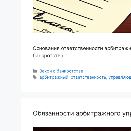
Основания ответственности арбитражн
банкротства.
Рубрики
Закон о банкротстве
Метки
арбитражный
,
ответственность
,
управляю
Обязанности арбитражного уп