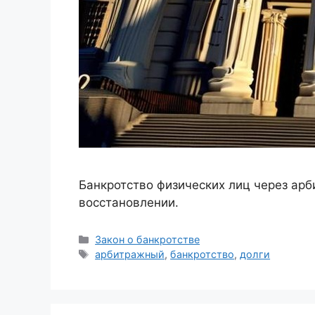
Банкротство физических лиц через ар
восстановлении.
Рубрики
Закон о банкротстве
Метки
арбитражный
,
банкротство
,
долги