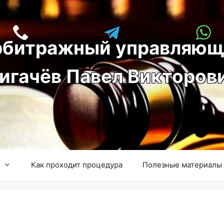
рбитражный управляющ
игачёв Павел Викторов
Как проходит процедура
Полезные материалы