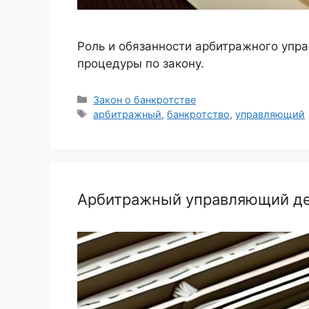
Роль и обязанности арбитражного упра
процедуры по закону.
Рубрики
Закон о банкротстве
Метки
арбитражный
,
банкротство
,
управляющий
Арбитражный управляющий дей