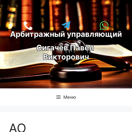
Перейти
к
содержимому
Арбитражный управляющий
С
игачёв Павел 
Викторович
Меню
АО