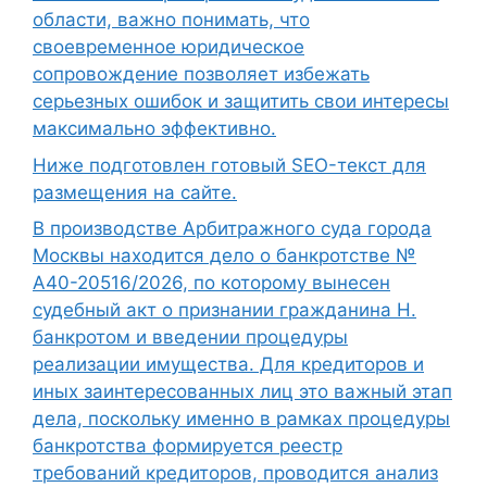
области, важно понимать, что
своевременное юридическое
сопровождение позволяет избежать
серьезных ошибок и защитить свои интересы
максимально эффективно.
Ниже подготовлен готовый SEO-текст для
размещения на сайте.
В производстве Арбитражного суда города
Москвы находится дело о банкротстве №
А40-20516/2026, по которому вынесен
судебный акт о признании гражданина Н.
банкротом и введении процедуры
реализации имущества. Для кредиторов и
иных заинтересованных лиц это важный этап
дела, поскольку именно в рамках процедуры
банкротства формируется реестр
требований кредиторов, проводится анализ